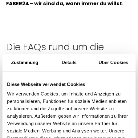
FABER24 – wir sind da, wann immer du willst.
Die FAQs rund um die
FABER24 Smart Stores
Zustimmung
Details
Über Cookies
(1) Was und wo ist ein FABER24 Smart
Store?
Diese Webseite verwendet Cookies
Wir verwenden Cookies, um Inhalte und Anzeigen zu
(2) Wie kommt man auf so eine Idee?
personalisieren, Funktionen für soziale Medien anbieten
zu können und die Zugriffe auf unsere Website zu
analysieren. Außerdem geben wir Informationen zu Ihrer
(3) Wie kann ich im FABER24
Verwendung unserer Website an unsere Partner für
einkaufen?
soziale Medien, Werbung und Analysen weiter. Unsere