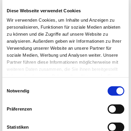
Mit FABER24 denken wir regionalen Genusseinkauf
Diese Webseite verwendet Cookies
neu. Unsere Vision ist es, hochwertige Lebensmittel,
Wir verwenden Cookies, um Inhalte und Anzeigen zu
handwerkliche Qualität und regionale Produkte
personalisieren, Funktionen für soziale Medien anbieten
genau dann verfügbar zu machen, wenn die
zu können und die Zugriffe auf unsere Website zu
Menschen sie brauchen – unabhängig von
analysieren. Außerdem geben wir Informationen zu Ihrer
Öffnungszeiten.
Verwendung unserer Website an unsere Partner für
soziale Medien, Werbung und Analysen weiter. Unsere
Dabei verbinden wir traditionelle Werte mit
Partner führen diese Informationen möglicherweise mit
moderner Technologie und schaffen ein
weiteren Daten zusammen, die Sie ihnen bereitgestellt
Einkaufserlebnis, das flexibel, unkompliziert und nah
haben oder die sie im Rahmen Ihrer Nutzung der Dienste
am Alltag unserer Kundinnen und Kunden ist.
gesammelt haben.
Einwilligungsauswahl
Notwendig
Denn wir sind überzeugt: Guter Geschmack, Qualität
und regionale Vielfalt sollten jederzeit erreichbar
Präferenzen
sein.
FABER24 – guter Geschmack kennt keine
Statistiken