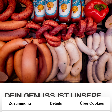
Dein Genuss ist unsere
Mission
Zustimmung
Details
Über Cookies