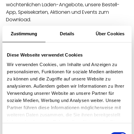
wöchtenlichen Laden-Angebote, unsere Bestell-
App, Speisekarten, Aktionen und Events zum
Download.
Zustimmung
Details
Über Cookies
Warme Küche bis 17:30
Wochenspeisekarte
Diese Webseite verwendet Cookies
Wir verwenden Cookies, um Inhalte und Anzeigen zu
personalisieren, Funktionen für soziale Medien anbieten
Laden-Angebote
zu können und die Zugriffe auf unsere Website zu
analysieren. Außerdem geben wir Informationen zu Ihrer
Summer Special - Aktionen &
Verwendung unserer Website an unsere Partner für
Angebote im August
soziale Medien, Werbung und Analysen weiter. Unsere
Partner führen diese Informationen möglicherweise mit
weiteren Daten zusammen, die Sie ihnen bereitgestellt
Gourmet-Frühstück (Sa.)
haben oder die sie im Rahmen Ihrer Nutzung der Dienste
gesammelt haben.
Einwilligungsauswahl