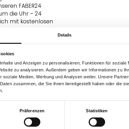
unseren FABER24
 um die Uhr – 24
ich mit kostenlosen
Details
früh am Morgen,
 kaufst ein, wann
Cookies
nhalte und Anzeigen zu personalisieren, Funktionen für soziale
Website zu analysieren. Außerdem geben wir Informationen zu I
e dich einmalig als
r soziale Medien, Werbung und Analysen weiter. Unsere Partner
 % Einkaufsrabatt
 Daten zusammen, die Sie ihnen bereitgestellt haben oder die s
liziert den
n.
Präferenzen
Statistiken
du willst.