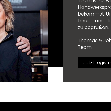
Team ist es w
Handwerkspro
bekommst. Und
freuen uns, d
zu begrüßen.
Thomas & Jo
Team
Jetzt registr