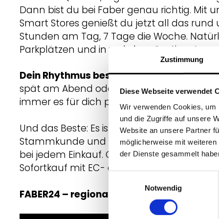
Dann bist du bei Faber genau richtig. Mit 
Smart Stores genießt du jetzt all das rund
Stunden am Tag, 7 Tage die Woche. Natürl
Parkplätzen und in verkehrsgünstiger Lage.
Zustimmung
Dein Rhythmus bestimmt den Einkauf.
Ob 
spät am Abend oder am Wochenende – du
Diese Webseite verwendet 
immer es für dich passt.
Wir verwenden Cookies, um I
und die Zugriffe auf unsere 
Und das Beste: Es ist kinderleicht. Registrier
Website an unsere Partner fü
Stammkunde und sichere dir dauerhaft
3
möglicherweise mit weiteren
bei jedem Einkauf. Oder nutze ganz unkomp
der Dienste gesammelt habe
Sofortkauf mit EC- oder Kreditkarte.
Einwilligungsauswahl
Notwendig
FABER24 – regionaler Genuss, wann immer 