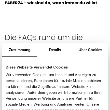
FABER24 – wir sind da, wann immer du willst.
Die FAQs rund um die
FABER24 Smart Stores
Zustimmung
Details
Über Cookies
(1) Was und wo ist ein FABER24 Smart
Store?
Diese Webseite verwendet Cookies
Wir verwenden Cookies, um Inhalte und Anzeigen zu
(2) Wie kommt man auf so eine Idee?
personalisieren, Funktionen für soziale Medien anbieten
zu können und die Zugriffe auf unsere Website zu
analysieren. Außerdem geben wir Informationen zu Ihrer
(3) Wie kann ich im FABER24
Verwendung unserer Website an unsere Partner für
einkaufen?
soziale Medien, Werbung und Analysen weiter. Unsere