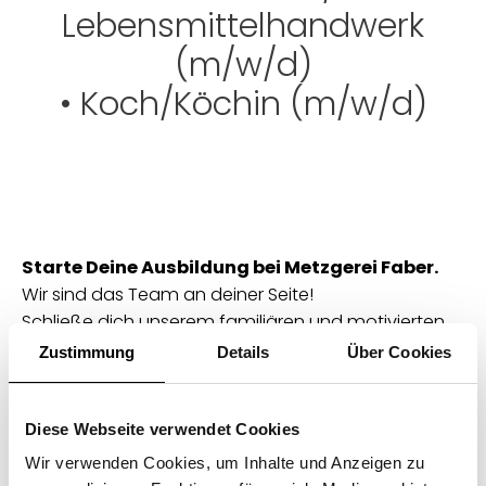
Lebensmittelhandwerk
(m/w/d)
• Koch/Köchin (m/w/d)
Starte Deine Ausbildung bei Metzgerei Faber.
Wir sind das Team an deiner Seite!
Schließe dich unserem familiären und motivierten
Team an. Es erwartet dich pure Leidenschaft für
Zustimmung
Details
Über Cookies
unsere Produkte und unser Handwerk sowie 14
Team-Benefits. Wie wäre es mit einem Job-Bike,
Team-Rabatt auf schicke, bequeme Sneaker oder
Diese Webseite verwendet Cookies
Prozente beim Schlemmen?
Wir verwenden Cookies, um Inhalte und Anzeigen zu