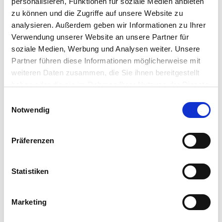
personalisieren, Funktionen für soziale Medien anbieten
Unsere Team-Benefits
zu können und die Zugriffe auf unsere Website zu
analysieren. Außerdem geben wir Informationen zu Ihrer
Verwendung unserer Website an unsere Partner für
soziale Medien, Werbung und Analysen weiter. Unsere
Partner führen diese Informationen möglicherweise mit
weiteren Daten zusammen, die Sie ihnen bereitgestellt
Schicke uns deine
haben oder die sie im Rahmen Ihrer Nutzung der Dienste
Bewerbung!
gesammelt haben.
Einwilligungsauswahl
Notwendig
Präferenzen
Vorname
Statistiken
Marketing
Nachname